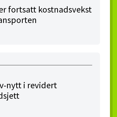
er fortsatt kostnadsvekst
transporten
v-nytt i revidert
dsjett