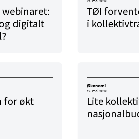
21. mai 2026
 webinaret:
TØI forvent
og digitalt
i kollektiv
l?
Økonomi
12. mai 2026
 for økt
Lite kollekti
nasjonalbu