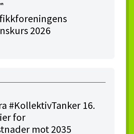
en
afikkforeningens
onskurs 2026
ra #KollektivTanker 16.
ier for
stnader mot 2035