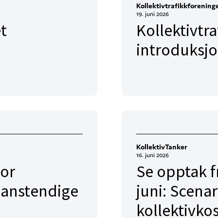
Kollektivtrafikkforening
19. juni 2026
et
Kollektivtr
introduksj
KollektivTanker
16. juni 2026
for
Se opptak f
 anstendige
juni: Scenar
kollektivko