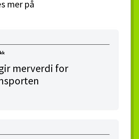
Les mer på
ikk
ir merverdi for
ansporten