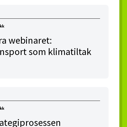
ikk
ra webinaret:
ansport som klimatiltak
ikk
rategiprosessen