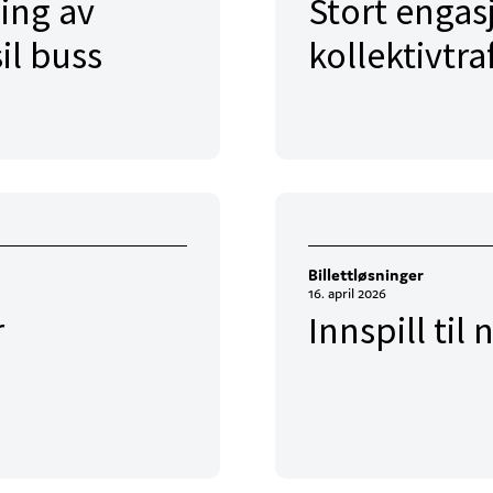
ing av
Stort engas
il buss
kollektivtra
Billettløsninger
16. april 2026
r
Innspill ti