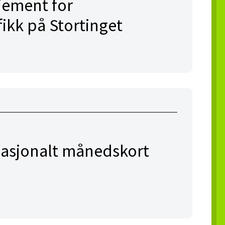
jement for
fikk på Stortinget
l nasjonalt månedskort