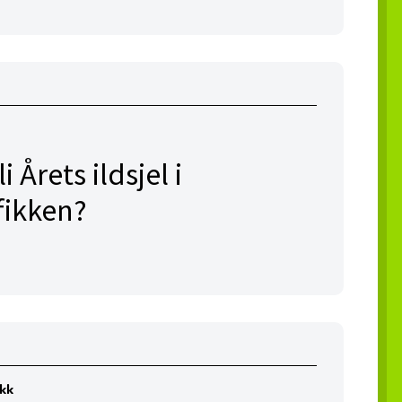
 Årets ildsjel i
fikken?
ikk