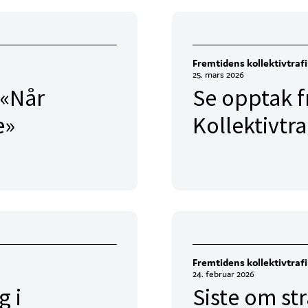
Fremtidens kollektivtraf
25. mars 2026
 «Når
Se opptak f
e»
Kollektivtr
Fremtidens kollektivtraf
24. februar 2026
g i
Siste om st