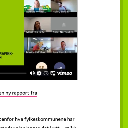
en ny rapport fra
t utenfor hva fylkeskommunene har
 steder planlegges det kutt – stikk