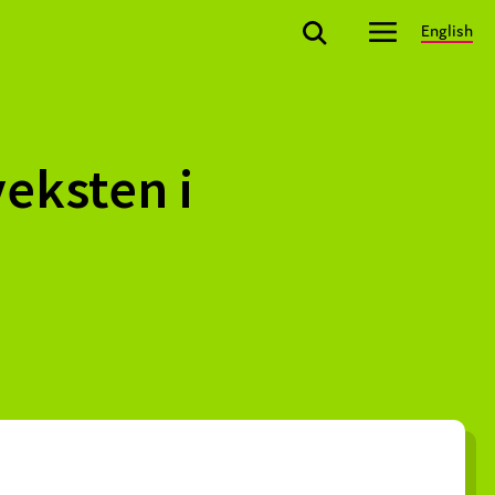
English
eksten i