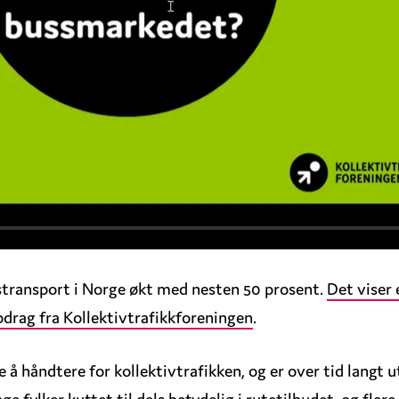
sstransport i Norge økt med nesten 50 prosent.
Det viser 
drag fra Kollektivtrafikkforeningen
.
 å håndtere for kollektivtrafikken, og er over tid lang
e fylker kuttet til dels betydelig i rutetilbudet, og flere