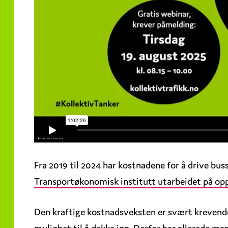
Fra 2019 til 2024 har kostnadene for å drive bu
Transportøkonomisk institutt utarbeidet på opp
Den kraftige kostnadsveksten er svært krevende
mulighet til å dekke inn. Derfor har allerede mang