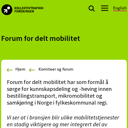
Skip
Skip
Skip
English
to
to
to
kollektivtrafikk.no
primary
main
footer
Nasjonal
navigation
content
bransjeorganisasjon
for
Forum for delt mobilitet
offentlige
aktører
som
planlegger,
Hjem
Komiteer og forum
kjøper
og
Forum for delt mobilitet har som formål å
markedsfører
sørge for kunnskapsdeling og -heving innen
kollektivtrafikk-
bestillingstransport, mikromobilitet og
og
samkjøring i Norge i fylkeskommunal regi.
mobilitetstjenester
Vi ser at i bransjen blir ulike mobilitetstjenester
en stadig
viktigere og mer integrert del av