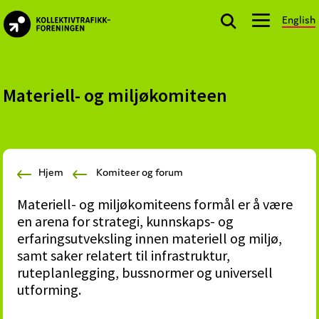
Skip
Skip
Skip
English
to
to
to
kollektivtrafikk.no
primary
main
footer
Nasjonal
navigation
content
bransjeorganisasjon
for
Materiell- og miljøkomiteen
offentlige
aktører
som
planlegger,
Hjem
Komiteer og forum
kjøper
og
Materiell- og miljøkomiteens formål er å være
markedsfører
en arena for strategi, kunnskaps- og
kollektivtrafikk-
erfaringsutveksling innen materiell og miljø,
og
samt saker relatert til infrastruktur,
mobilitetstjenester
ruteplanlegging, bussnormer og universell
utforming.