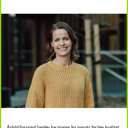
Åshild Fossgard Sandøy har mange års innsats for høy kvalitet