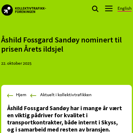
Skip
Skip
Skip
English
to
to
to
kollektivtrafikk.no
primary
main
footer
Nasjonal
navigation
content
bransjeorganisasjon
for
Åshild Fossgard Sandøy nominert til
offentlige
prisen Årets ildsjel
aktører
som
22. oktober 2025
planlegger,
kjøper
og
markedsfører
Hjem
Aktuelt i kollektivtrafikken
kollektivtrafikk-
og
Åshild Fossgard Sandøy har i mange år vært
mobilitetstjenester
en viktig pådriver for kvalitet i
transportkontrakter, både internt i Skyss,
og i samarbeid med resten av bransjen.