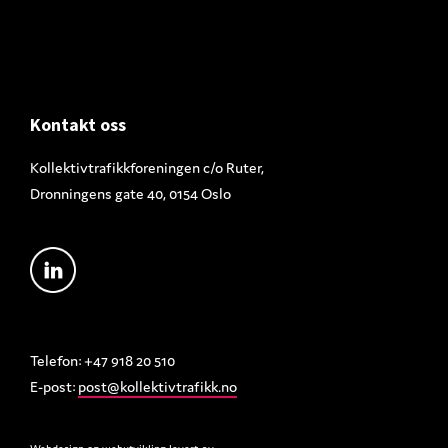
Footer
Kontakt oss
Kollektivtrafikkforeningen c/o Ruter,
Dronningens gate 40, 0154 Oslo
Telefon: +47 918 20 510
E-post:
post@kollektivtrafikk.no