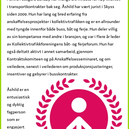
i transportkontrakter bak seg. Åshild har vært jurist i Skyss
siden 2009. Hun har lang og bred erfaring fra
anskaffelsesprosjekter i kollektivtrafikken og er en allrounder
med tyngde innenfor både buss, båt og ferje. Hun deler villig
av sin kompetanse med andre i bransjen, og var i flere år leder
av Kollektivtrafikkforeningens båt- og ferjeforum. Hun har
også deltatt aktivt i annet samarbeid, gjennom
Kontraktskomiteen og på Anskaffelsesseminaret, og om
veiledere, senest i veilederen om produksjonsjusteringer,
insentiver og gebyrer i busskontrakter.
Åshild er en
entusiastisk
og dyktig
fagperson
som er
engasjert