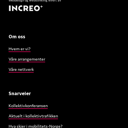
Webdesign
og
webutvikling
levert av
Om oss
Hvem er vi?
Våre arrangementer
Våre nettverk
Snarveier
Kollektivkonferansen
Aktuelt i kollektivtrafikken
Hva skjer i mobilitets-Norge?