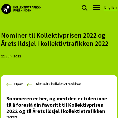
Skip
Skip
Skip
English
to
to
to
kollektivtrafikk.no
primary
main
footer
Nasjonal
navigation
content
bransjeorganisasjon
for
Nominer til Kollektivprisen 2022 og
offentlige
Årets ildsjel i kollektivtrafikken 2022
aktører
som
22. juni 2022
planlegger,
kjøper
og
markedsfører
Hjem
Aktuelt i kollektivtrafikken
kollektivtrafikk-
og
Sommeren er her, og med den er tiden inne
mobilitetstjenester
til å foreslå din favoritt til Kollektivprisen
2022 og til Årets ildsjel i kollektivtrafikken
2022.