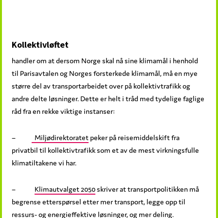
Kollektivløftet
handler om at dersom Norge skal nå sine klimamål i henhold
til Parisavtalen og Norges forsterkede klimamål, må en mye
større del av transportarbeidet over på kollektivtrafikk og
andre delte løsninger. Dette er helt i tråd med tydelige faglige
råd fra en rekke viktige instanser:
–
Miljødirektoratet
peker på reisemiddelskift fra
privatbil til kollektivtrafikk som et av de mest virkningsfulle
klimatiltakene vi har.
–
Klimautvalget 2050
skriver at transportpolitikken må
begrense etterspørsel etter mer transport, legge opp til
ressurs- og energieffektive løsninger, og mer deling.