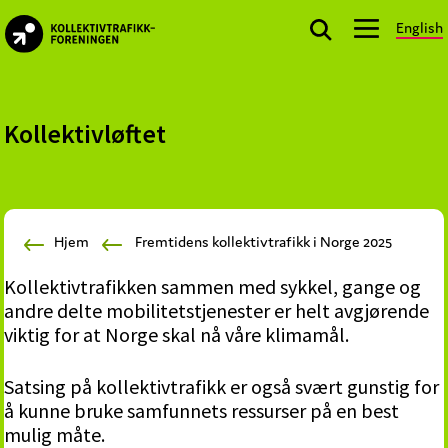
Skip
Skip
Skip
English
to
to
to
kollektivtrafikk.no
primary
main
footer
Nasjonal
navigation
content
bransjeorganisasjon
for
Kollektivløftet
offentlige
aktører
som
planlegger,
Hjem
Fremtidens kollektivtrafikk i Norge 2025
kjøper
og
Kollektivtrafikken sammen med sykkel, gange og
markedsfører
andre delte mobilitetstjenester er helt avgjørende
kollektivtrafikk-
viktig for at Norge skal nå våre klimamål.
og
mobilitetstjenester
Satsing på kollektivtrafikk er også svært gunstig for
å kunne bruke samfunnets ressurser på en best
mulig måte.