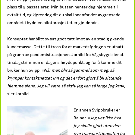
plass til 9 passasjerer. Minibussen henter deg hjemme til
avtalt tid, og kjører deg dit du skal innenfor det avgrensede
området i bydelen pilotprosjektet er gjeldende.
Konseptet har blitt svært godt tatt imot av en stadig økende
kundemasse. Dette til tross for at markedsføringen er utsatt
på grunn av pandemisituasjonen. Jorhild fra Vågsbygd sier at
tirsdagstrimmen er dagens høydepunkt, og for å komme dit
bruker hun Svipp.
«
Når man blir så gammel som meg, så
krymper kontaktnettet inn og det er fort gjort å bli sittende
hjemme alene. Jeg vil være så aktiv jeg kan så lenge jeg kan
»,
sier Jorhild.
En annen Svippbruker er
Rainer.
«Jeg vet ikke hva
jeg skulle gjort uten den
nye transporttjenesten fra