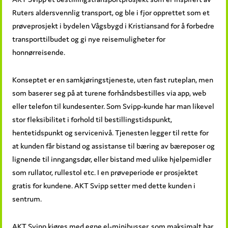
Ruters aldersvennlig transport, og ble i fjor opprettet som et
prøveprosjekt i bydelen Vågsbygd i Kristiansand for å forbedre
transporttilbudet og gi nye reisemuligheter for
honnørreisende.
Konseptet er en samkjøringstjeneste, uten fast ruteplan, men
som baserer seg på at turene forhåndsbestilles via app, web
eller telefon til kundesenter. Som Svipp-kunde har man likevel
stor fleksibilitet i forhold til bestillingstidspunkt,
hentetidspunkt og servicenivå. Tjenesten legger til rette for
at kunden får bistand og assistanse til bæring av bæreposer og
lignende til inngangsdør, eller bistand med ulike hjelpemidler
som rullator, rullestol etc. I en prøveperiode er prosjektet
gratis for kundene. AKT Svipp setter med dette kunden i
sentrum.
AKT Svipp kjøres med egne el-minibusser, som maksimalt har