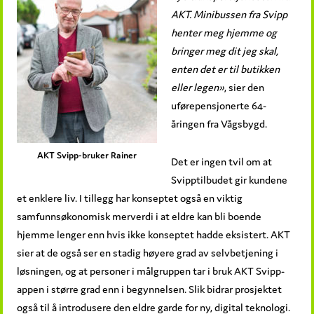
AKT. Minibussen fra Svipp
henter meg hjemme og
bringer meg dit jeg skal,
enten det er til butikken
eller legen»
, sier den
uførepensjonerte 64-
åringen fra Vågsbygd.
AKT Svipp-bruker Rainer
Det er ingen tvil om at
Svipptilbudet gir kundene
et enklere liv. I tillegg har konseptet også en viktig
samfunnsøkonomisk merverdi i at eldre kan bli boende
hjemme lenger enn hvis ikke konseptet hadde eksistert. AKT
sier at de også ser en stadig høyere grad av selvbetjening i
løsningen, og at personer i målgruppen tar i bruk AKT Svipp-
appen i større grad enn i begynnelsen. Slik bidrar prosjektet
også til å introdusere den eldre garde for ny, digital teknologi.