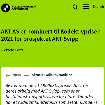
Skip
Skip
Skip
English
to
to
to
kollektivtrafikk.no
primary
main
footer
Nasjonal
navigation
content
bransjeorganisasjon
for
AKT AS er nominert til Kollektivprisen
offentlige
2021 for prosjektet AKT Svipp
aktører
som
4. oktober 2021
planlegger,
kjøper
og
markedsfører
Hjem
Aktuelt i kollektivtrafikken
kollektivtrafikk-
og
AKT er nominert til Kollektivprisen 2021 for
mobilitetstjenester
deres arbeid med AKT Svipp, som er et
bestillingstransportsystem for eldre. Tilbudet
har et radikalt kundefokus som setter kunden i