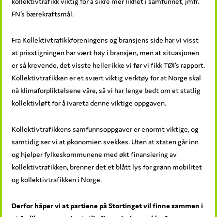
kollektivtrafikk viktig for å sikre mer likhet i samfunnet, jmfr.
FN’s bærekraftsmål.
Fra Kollektivtrafikkforeningens og bransjens side har vi visst
at prisstigningen har vært høy i bransjen, men at situasjonen
er så krevende, det visste heller ikke vi før vi fikk TØI’s rapport.
Kollektivtrafikken er et svært viktig verktøy for at Norge skal
nå klimaforpliktelsene våre, så vi har lenge bedt om et statlig
kollektivløft for å ivareta denne viktige oppgaven.
Kollektivtrafikkens samfunnsoppgaver er enormt viktige, og
samtidig ser vi at økonomien svekkes. Uten at staten går inn
og hjelper fylkeskommunene med økt finansiering av
kollektivtrafikken, brenner det et blått lys for grønn mobilitet
og kollektivtrafikken i Norge.
Derfor håper vi at partiene på Stortinget vil finne sammen i