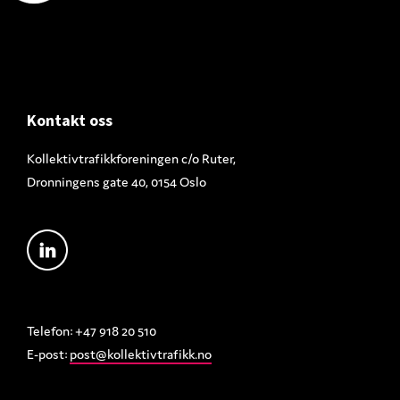
Footer
Kontakt oss
Kollektivtrafikkforeningen c/o Ruter,
Dronningens gate 40, 0154 Oslo
Telefon: +47 918 20 510
E-post:
post@kollektivtrafikk.no