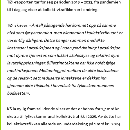
TØI-rapporten tar for seg perioden 2019 – 2023, fra pandemien
til i dag, og viser at kollektivtrafikken er i endring.
TØI skriver:
«Antall påstigende har kommet opp på samme
nivå som før pandemien, men økonomien i kollektivtilbudet er
vesentlig dårligere. Dette henger sammen med økte
kostnader i produksjonen og i noen grad dreining i produk­sjon
mot dyrere tjenester, som lukket skoleskyss og relativt dyre
lavutslippsløsninger. Billett­inntektene har ikke holdt følge
med inflasjonen. Mellomlegget mellom de økte kostnadene
og de relativt sett reduserte inntektene er dekket inn
gjennom økte tilskudd, i hovedsak fra fylkeskommunenes
budsjetter».
KS la nylig fram tall der de viser at det er behov for 1,7 mrd kr
ekstra til fylkeskommunal kollektivtrafikk i 2025. Av dette har
kollektivtrafikken allerede en underdekning på 1 mrd kr i 2024