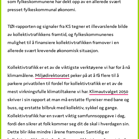
som fylkeskommunene har dekt opp av en allerede svært
presset fylkeskommunal økonomi.
TØI-rapporten og signaler fra KS tegner et illevarslende bilde
av kollektivtrafikkens framtid, og fylkeskommunenes
mulighet til å finansiere kollektivtrafikken framover i en
allerede svært krevende økonomisk situasjon.
Kollektivtrafikk er et av de viktigste verktøyene vi har for å nå
klimamålene.
Miljødirektoratet
peker på at å få flere til å
parkere privatbilen til fordel for kollektivtrafikk er et av de
mest virkningsfulle klimatiltakene vi har.
Klimautvalget 2050
skriver i sin rapport at man må erstatte flyreiser med bane og
buss, og erstatte bilbruk med kollektiv, sykkel og gange.
Kollektivtrafikk har en svært viktig samfunnsoppgave i dag,
fordi den sikrer at folk kommer seg dit de skal i hverdagen sin.
Dette blir ikke mindre i årene framover. Samtidig er