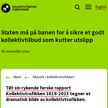
Skip
Skip
Skip
English
to
to
to
kollektivtrafikk.no
primary
main
footer
Nasjonal
navigation
content
bransjeorganisasjon
for
Staten må på banen for å sikre et godt
offentlige
kollektivtilbud som kutter utslipp
aktører
som
18. november 2024
planlegger,
kjøper
og
markedsfører
Hjem
Aktuelt i kollektivtrafikken
kollektivtrafikk-
og
TØI sin rykende ferske rapport
mobilitetstjenester
Kollektivtrafikken 2019-2023
tegner et
dramatisk bilde av kollektivtrafikken.