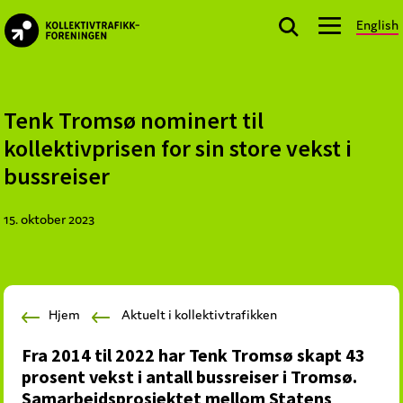
Skip
Skip
Skip
English
to
to
to
kollektivtrafikk.no
primary
main
footer
Nasjonal
navigation
content
bransjeorganisasjon
for
Tenk Tromsø nominert til
offentlige
kollektivprisen for sin store vekst i
aktører
bussreiser
som
planlegger,
15. oktober 2023
kjøper
og
markedsfører
kollektivtrafikk-
Hjem
Aktuelt i kollektivtrafikken
og
mobilitetstjenester
Fra 2014 til 2022 har Tenk Tromsø skapt 43
prosent vekst i antall bussreiser i Tromsø.
Samarbeidsprosjektet mellom Statens