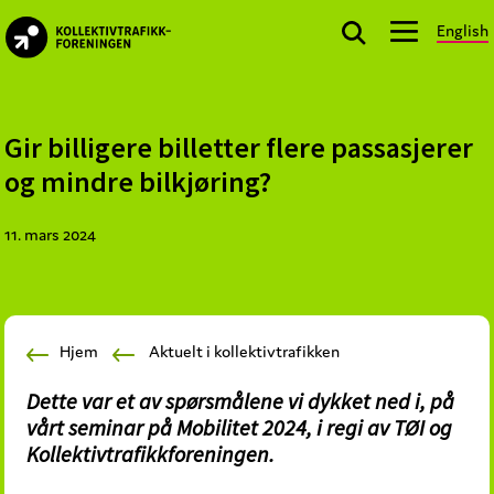
Skip
Skip
Skip
English
to
to
to
kollektivtrafikk.no
primary
main
footer
Nasjonal
navigation
content
bransjeorganisasjon
for
Gir billigere billetter flere passasjerer
offentlige
og mindre bilkjøring?
aktører
som
11. mars 2024
planlegger,
kjøper
og
markedsfører
Hjem
Aktuelt i kollektivtrafikken
kollektivtrafikk-
og
Dette var et av spørsmålene vi dykket ned i, på
mobilitetstjenester
vårt seminar på Mobilitet 2024, i regi av TØI og
Kollektivtrafikkforeningen.