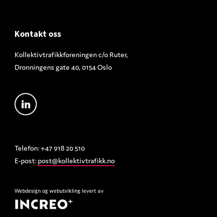
Footer
Kontakt oss
Kollektivtrafikkforeningen c/o Ruter,
Dronningens gate 40, 0154 Oslo
Telefon: +47 918 20 510
E-post:
post@kollektivtrafikk.no
Webdesign
og
webutvikling
levert av