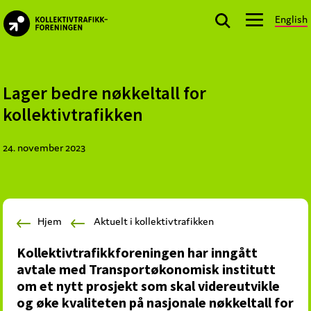
Skip
Skip
Skip
English
to
to
to
kollektivtrafikk.no
primary
main
footer
Nasjonal
navigation
content
bransjeorganisasjon
for
Lager bedre nøkkeltall for
offentlige
kollektivtrafikken
aktører
som
24. november 2023
planlegger,
kjøper
og
markedsfører
Hjem
Aktuelt i kollektivtrafikken
kollektivtrafikk-
og
Kollektivtrafikkforeningen har inngått
mobilitetstjenester
avtale med Transportøkonomisk institutt
om et nytt prosjekt som skal videreutvikle
og øke kvaliteten på nasjonale nøkkeltall for