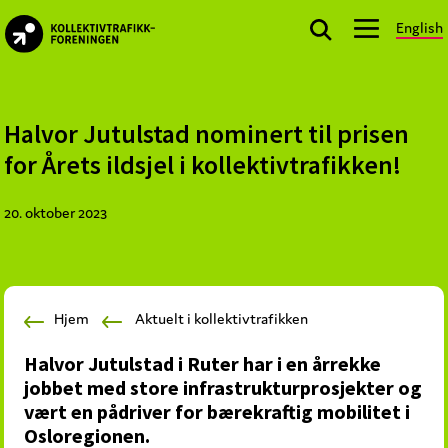
Skip
Skip
Skip
English
to
to
to
kollektivtrafikk.no
primary
main
footer
Nasjonal
navigation
content
bransjeorganisasjon
for
Halvor Jutulstad nominert til prisen
offentlige
for Årets ildsjel i kollektivtrafikken!
aktører
som
20. oktober 2023
planlegger,
kjøper
og
markedsfører
Hjem
Aktuelt i kollektivtrafikken
kollektivtrafikk-
og
Halvor Jutulstad i Ruter har i en årrekke
mobilitetstjenester
jobbet med store infrastrukturprosjekter og
vært en pådriver for bærekraftig mobilitet i
Osloregionen.