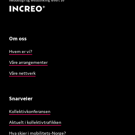
Webdesign
og
webutvikling
levert av
Om oss
Hvem er vi?
Våre arrangementer
Våre nettverk
Snarveier
Kollektivkonferansen
Aktuelt i kollektivtrafikken
Hva skjer i mobilitets-Norge?