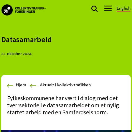
Skip
Skip
Skip
English
to
to
to
kollektivtrafikk.no
primary
main
footer
Nasjonal
navigation
content
bransjeorganisasjon
for
Datasamarbeid
offentlige
aktører
22. oktober 2024
som
planlegger,
kjøper
og
Hjem
Aktuelt i kollektivtrafikken
markedsfører
kollektivtrafikk-
Fylkeskommunene har vært i dialog med
det
og
tverrsektorielle datasamarbeidet
om et nylig
mobilitetstjenester
startet arbeid med en Samferdselsnorm.