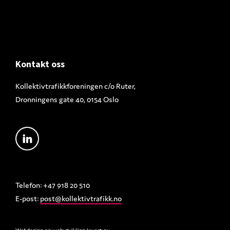
Footer
Kontakt oss
Kollektivtrafikkforeningen c/o Ruter,
Dronningens gate 40, 0154 Oslo
Telefon: +47 918 20 510
E-post:
post@kollektivtrafikk.no