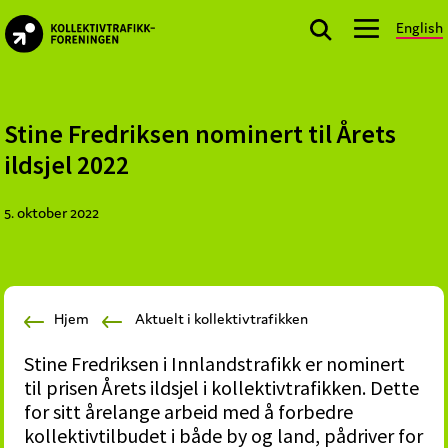
Skip
Skip
Skip
English
to
to
to
kollektivtrafikk.no
primary
main
footer
Nasjonal
navigation
content
bransjeorganisasjon
for
Stine Fredriksen nominert til Årets
offentlige
ildsjel 2022
aktører
som
5. oktober 2022
planlegger,
kjøper
og
markedsfører
Hjem
Aktuelt i kollektivtrafikken
kollektivtrafikk-
og
Stine Fredriksen i Innlandstrafikk er nominert
mobilitetstjenester
til prisen Årets ildsjel i kollektivtrafikken. Dette
for sitt årelange arbeid med å forbedre
kollektivtilbudet i både by og land, pådriver for