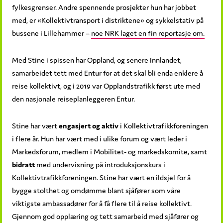
fylkesgrenser. Andre spennende prosjekter hun har jobbet
med, er «Kollektivtransport i distriktene» og sykkelstativ på
bussene i Lillehammer –
noe NRK laget en fin reportasje om.
Med Stine i spissen har Oppland, og senere Innlandet,
samarbeidet tett med Entur for at det skal bli enda enklere å
reise kollektivt, og i 2019 var Opplandstrafikk først ute med
den nasjonale reiseplanleggeren Entur.
Stine har vært
engasjert og aktiv
i Kollektivtrafikkforeningen
i flere år. Hun har vært med i ulike forum og vært leder i
Markedsforum, medlem i Mobilitet- og markedskomite, samt
bidratt
med undervisning på introduksjonskurs i
Kollektivtrafikkforeningen. Stine har vært en ildsjel for å
bygge stolthet og omdømme blant sjåfører som våre
viktigste ambassadører for å få flere til å reise kollektivt.
Gjennom god opplæring og tett samarbeid med sjåfører og