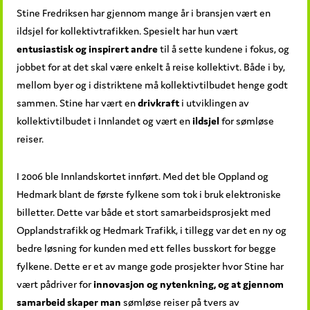
Stine Fredriksen har gjennom mange år i bransjen vært en
ildsjel for kollektivtrafikken. Spesielt har hun vært
entusiastisk og
inspirert andre
til å sette kundene i fokus, og
jobbet for at det skal være enkelt å reise kollektivt. Både i by,
mellom byer og i distriktene må kollektivtilbudet henge godt
sammen. Stine har vært en
drivkraft
i utviklingen av
kollektivtilbudet i Innlandet og vært en
ildsjel
for sømløse
reiser.
I 2006 ble Innlandskortet innført. Med det ble Oppland og
Hedmark blant de første fylkene som tok i bruk elektroniske
billetter. Dette var både et stort samarbeidsprosjekt med
Opplandstrafikk og Hedmark Trafikk, i tillegg var det en ny og
bedre løsning for kunden med ett felles busskort for begge
fylkene. Dette er et av mange gode prosjekter hvor Stine har
vært pådriver for
innovasjon og nytenkning, og at gjennom
samarbeid skaper man
sømløse reiser på tvers av