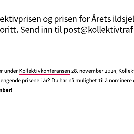
tivprisen og prisen for Årets ildsje
oritt. Send inn til post@kollektivtraf
ser under
Kollektivkonferansen
28. november 2024; Kollekti
engende prisene i år? Du har nå mulighet til å nominere 
mber!