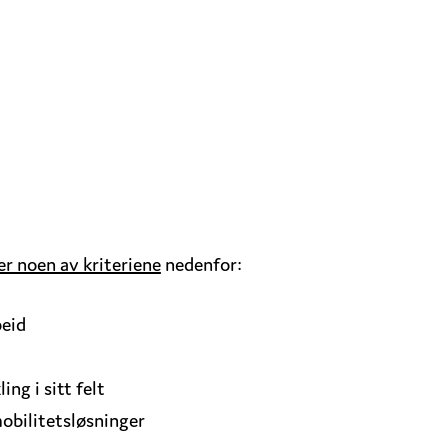
ler noen av kriteriene
nedenfor:
beid
ng i sitt felt
mobilitetsløsninger