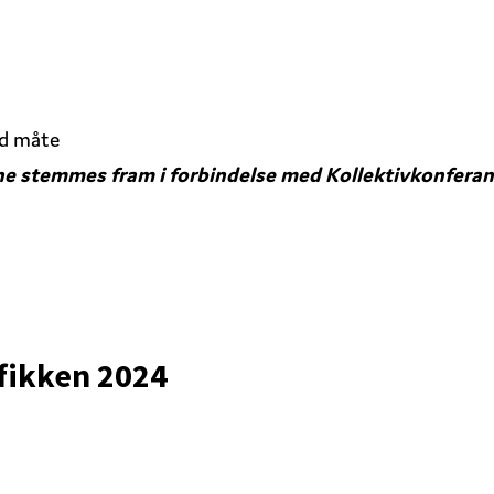
od måte
tene stemmes fram i forbindelse med Kollektivkonfera
rafikken 2024