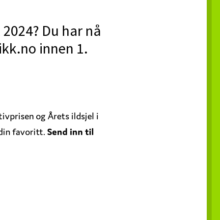
l 2024? Du har nå
ikk.no innen 1.
vprisen og Årets ildsjel i
din favoritt.
Send inn til