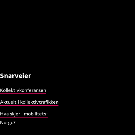
Snarveier
Kollektivkonferansen
Aktuelt i kollektivtrafikken
Hva skjer i mobilitets-
Norge?