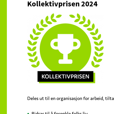
Kollektivprisen 2024
Deles ut til en organisasjon for arbeid, tilt
Bidrar til å forenkle folks liv