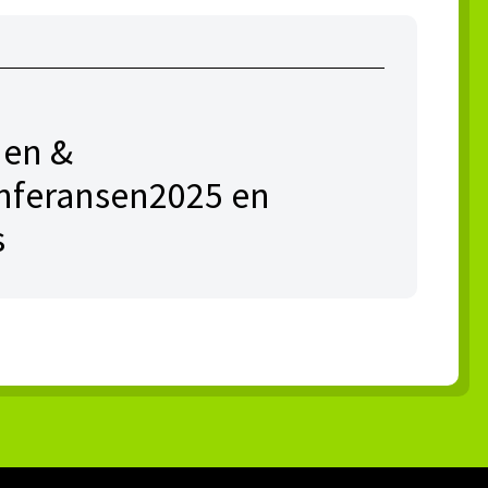
en &
onferansen2025 en
s