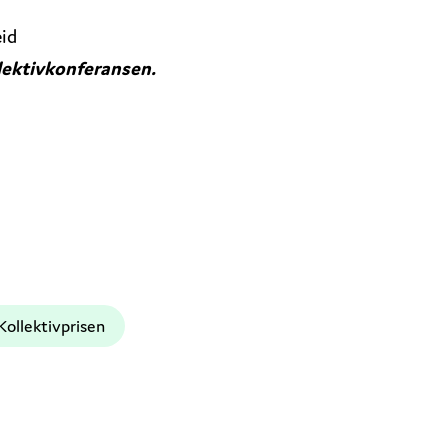
eid
llektivkonferansen.
Kollektivprisen