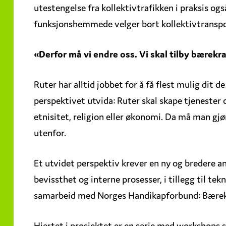
utestengelse fra kollektivtrafikken i praksis og
funksjonshemmede velger bort kollektivtranspo
«Derfor må vi endre oss. Vi skal tilby bærekraf
Ruter har alltid jobbet for å få flest mulig dit d
perspektivet utvida: Ruter skal skape tjenester 
etnisitet, religion eller økonomi. Da må man gj
utenfor.
Et utvidet perspektiv krever en ny og bredere an
bevissthet og interne prosesser, i tillegg til tek
samarbeid med Norges Handikapforbund: Bærekra
Hjertet i prosjektet er en serie med workshops 