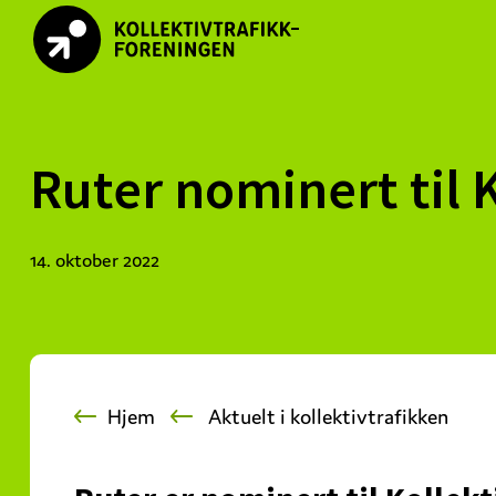
Skip
Skip
Skip
to
to
to
primary
main
footer
kollektivtrafikk.no
Nasjonal
navigation
content
bransjeorganisasjon
for
Ruter nominert til 
offentlige
aktører
som
14. oktober 2022
planlegger,
kjøper
og
markedsfører
kollektivtrafikk-
Hjem
Aktuelt i kollektivtrafikken
og
mobilitetstjenester