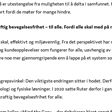
så er utestengelse fra muligheten til å delta i samfunnet.
rt fordi de møter for mange hindre.
tig bevegelsesfrihet – til alle. Fordi alle skal med på 
e skal, effektivt og miljøvennlig. Fra det perspektivet ha
og kundeopplevelser som fungerer for alle, uavhengig av f
øre noe mer gjennomgripende enn å lappe på et system som
grepsvinkel: Den viktigste endringen sitter i hodet. Der
nologi og fysiske løsninger. I 2020 satte Ruter derfor i ga
ftig bevegelsesfrihet for alle.
som kalles «Mind the Gap» – der deltakerne blant annet 