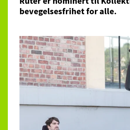
Ruter er nominert til Kollekt
bevegelsesfrihet for alle.