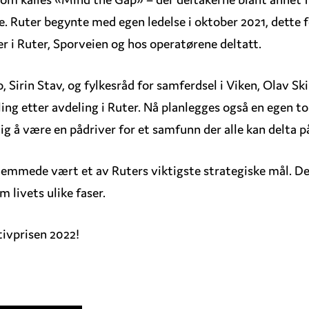
e. Ruter begynte med egen ledelse i oktober 2021, dette f
er i Ruter, Sporveien og hos operatørene deltatt.
lo, Sirin Stav, og fylkesråd for samferdsel i Viken, Olav S
ing etter avdeling i Ruter. Nå planlegges også en egen t
 å være en pådriver for et samfunn der alle kan delta på 
hemmede vært et av Ruters viktigste strategiske mål. De
m livets ulike faser.
tivprisen 2022!