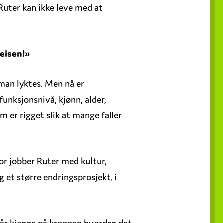
 Ruter kan ikke leve med at
reisen!»
r man lyktes. Men nå er
unksjonsnivå, kjønn, alder,
 er rigget slik at mange faller
for jobber Ruter med kultur,
ng et større endringsprosjekt, i
får kjenne på kroppen hvordan det