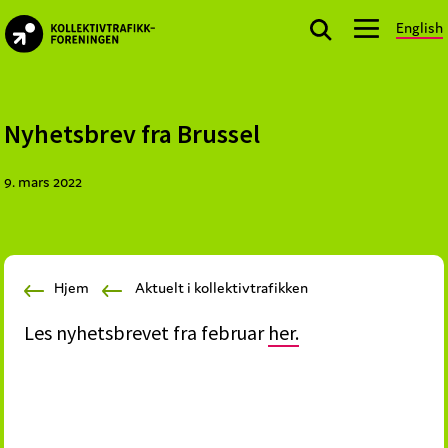
Skip
Skip
Skip
English
to
to
to
kollektivtrafikk.no
primary
main
footer
Nasjonal
navigation
content
bransjeorganisasjon
for
Nyhetsbrev fra Brussel
offentlige
aktører
9. mars 2022
som
planlegger,
kjøper
og
Hjem
Aktuelt i kollektivtrafikken
markedsfører
kollektivtrafikk-
Les nyhetsbrevet fra februar
her.
og
mobilitetstjenester