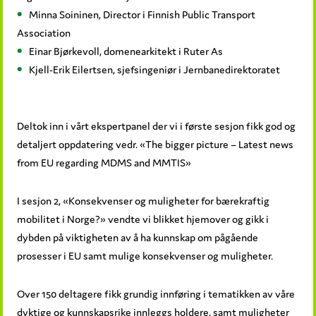
Minna Soininen, Director i Finnish Public Transport
Association
Einar Bjørkevoll, domenearkitekt i Ruter As
Kjell-Erik Eilertsen, sjefsingeniør i Jernbanedirektoratet
Deltok inn i vårt ekspertpanel der vi i første sesjon fikk god og
detaljert oppdatering vedr. «The bigger picture – Latest news
from EU regarding MDMS and MMTIS»
I sesjon 2, «Konsekvenser og muligheter for bærekraftig
mobilitet i Norge?» vendte vi blikket hjemover og gikk i
dybden på viktigheten av å ha kunnskap om pågående
prosesser i EU samt mulige konsekvenser og muligheter.
Over 150 deltagere fikk grundig innføring i tematikken av våre
dyktige og kunnskapsrike innleggs holdere, samt muligheter