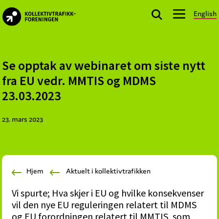
Skip
Skip
Skip
English
to
to
to
kollektivtrafikk.no
primary
main
footer
Nasjonal
navigation
content
bransjeorganisasjon
for
Se opptak av webinaret om siste nytt
offentlige
fra EU vedr. MMTIS og MDMS
aktører
23.03.2023
som
planlegger,
23. mars 2023
kjøper
og
markedsfører
kollektivtrafikk-
Hjem
Aktuelt i kollektivtrafikken
og
mobilitetstjenester
Vi spurte; Hva skjer i EU og hvilke konsekvenser
vil den nye EU reguleringen relatert til MDMS
og EU forordningen relatert til MMTIS, som