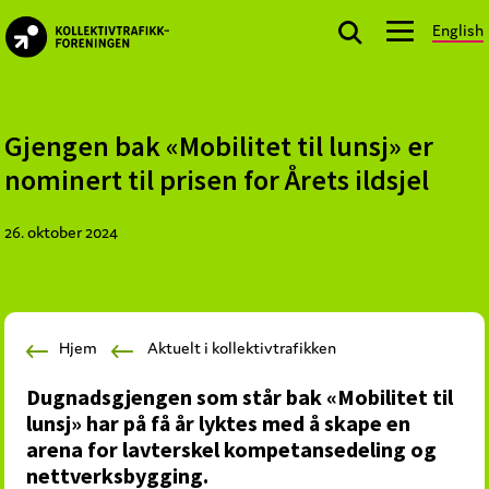
Skip
Skip
Skip
English
to
to
to
kollektivtrafikk.no
primary
main
footer
Nasjonal
navigation
content
bransjeorganisasjon
for
Gjengen bak «Mobilitet til lunsj» er
offentlige
nominert til prisen for Årets ildsjel
aktører
som
26. oktober 2024
planlegger,
kjøper
og
markedsfører
Hjem
Aktuelt i kollektivtrafikken
kollektivtrafikk-
og
Dugnadsgjengen som står bak «Mobilitet til
mobilitetstjenester
lunsj» har på få år lyktes med å skape en
arena for lavterskel kompetansedeling og
nettverksbygging.