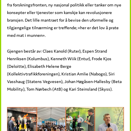
fra forskningsfronten, ny nasjonal politikk eller tanker om nye
konsepter eller tjenester som kanskje kan revolusjonere
bransjen. Det lille mantraet for å bevise den uformelle og
tilgjengelige tilnærming er treffende; «her er det lov å prate
med mat i munnen».
Gjengen består av: Claes Kanold (Ruter), Espen Strand
Henriksen (Kolumbus), Kenneth Wiik (Entur), Frode Kjos
(Deloitte), Elisabeth Helene Berge
(Kollektivtrafikkforeningen), Kristian Amlie (Nabogo), Siri
Vasshaug (Statens Vegvesen), Johan Høgåsen-Hallesby (Beta
Mobility), Tom Nørbech (AtB) og Kari Steinsland (Skyss).