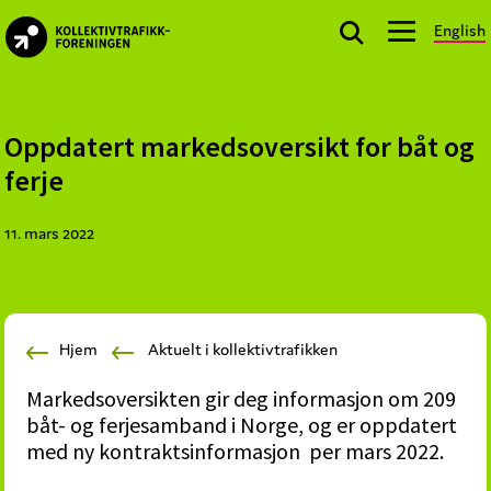
Skip
Skip
Skip
English
to
to
to
kollektivtrafikk.no
primary
main
footer
Nasjonal
navigation
content
bransjeorganisasjon
for
Oppdatert markedsoversikt for båt og
offentlige
ferje
aktører
som
11. mars 2022
planlegger,
kjøper
og
markedsfører
Hjem
Aktuelt i kollektivtrafikken
kollektivtrafikk-
og
Markedsoversikten gir deg informasjon om 209
mobilitetstjenester
båt- og ferjesamband i Norge, og er oppdatert
med ny kontraktsinformasjon per mars 2022.