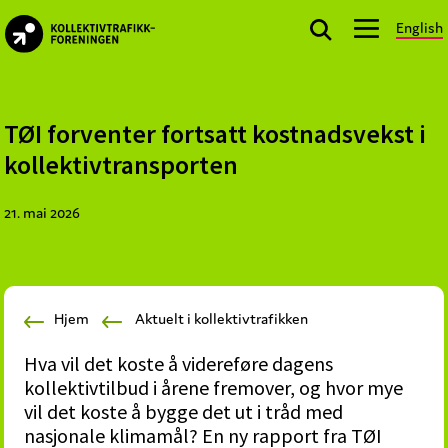
Skip
Skip
Skip
English
to
to
to
kollektivtrafikk.no
primary
main
footer
Nasjonal
navigation
content
bransjeorganisasjon
for
TØI forventer fortsatt kostnadsvekst i
offentlige
kollektivtransporten
aktører
som
21. mai 2026
planlegger,
kjøper
og
markedsfører
Hjem
Aktuelt i kollektivtrafikken
kollektivtrafikk-
og
Hva vil det koste å videreføre dagens
mobilitetstjenester
kollektivtilbud i årene fremover, og hvor mye
vil det koste å bygge det ut i tråd med
nasjonale klimamål? En ny rapport fra TØI