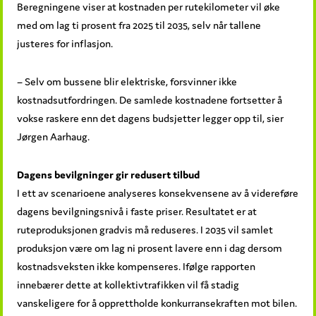
Beregningene viser at kostnaden per rutekilometer vil øke
med om lag ti prosent fra 2025 til 2035, selv når tallene
justeres for inflasjon.
– Selv om bussene blir elektriske, forsvinner ikke
kostnadsutfordringen. De samlede kostnadene fortsetter å
vokse raskere enn det dagens budsjetter legger opp til, sier
Jørgen Aarhaug.
Dagens bevilgninger gir redusert tilbud
I ett av scenarioene analyseres konsekvensene av å videreføre
dagens bevilgningsnivå i faste priser. Resultatet er at
ruteproduksjonen gradvis må reduseres. I 2035 vil samlet
produksjon være om lag ni prosent lavere enn i dag dersom
kostnadsveksten ikke kompenseres. Ifølge rapporten
innebærer dette at kollektivtrafikken vil få stadig
vanskeligere for å opprettholde konkurransekraften mot bilen.