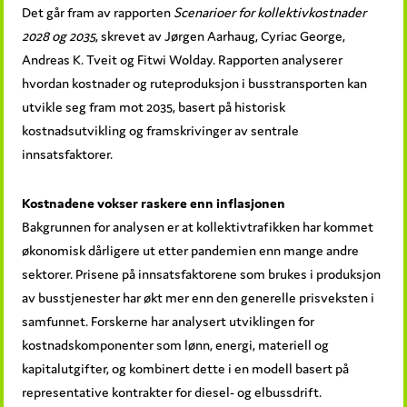
Det går fram av rapporten
Scenarioer for kollektivkostnader
2028 og 2035
, skrevet av Jørgen Aarhaug, Cyriac George,
Andreas K. Tveit og Fitwi Wolday. Rapporten analyserer
hvordan kostnader og ruteproduksjon i busstransporten kan
utvikle seg fram mot 2035, basert på historisk
kostnadsutvikling og framskrivinger av sentrale
innsatsfaktorer.
Kostnadene vokser raskere enn inflasjonen
Bakgrunnen for analysen er at kollektivtrafikken har kommet
økonomisk dårligere ut etter pandemien enn mange andre
sektorer. Prisene på innsatsfaktorene som brukes i produksjon
av busstjenester har økt mer enn den generelle prisveksten i
samfunnet. Forskerne har analysert utviklingen for
kostnadskomponenter som lønn, energi, materiell og
kapitalutgifter, og kombinert dette i en modell basert på
representative kontrakter for diesel- og elbussdrift.