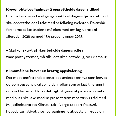
Krever økte bevilgninger å opprettholde dagens tilbud
Et annet scenario tar utgangspunkt i at dagens tjenestetilbud
skal opprettholdes i takt med befolkningsveksten. Da anslår
forskerne at kostnadene må økes med om lag 5 prosent
allerede i 2028 og med 15,6 prosent innen 2035.
– Skal kollektivtrafikken beholde dagens rolle i
transportsystemet, må tilbudet økes betydelig, sier Aarhaug.
Klimamålene krever en kraftig oppskalering
Det mest omfattende scenarioet undersøker hva som kreves
dersom bussene skal spille den rollen som er lagt til grunn i
norske klimamål. Her er det lagt til grunn at personkilometer
med buss skal øke med 70 prosent fram mot 2035, i tråd med
Miljødirektoratets Klimatiltak i Norge-rapport fra 2026. I
hovedalternativet viser beregningene at dette vil kreve en