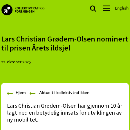
Skip
Skip
Skip
English
to
to
to
kollektivtrafikk.no
primary
main
footer
Nasjonal
navigation
content
bransjeorganisasjon
for
Lars Christian Grødem-Olsen nominert
offentlige
til prisen Årets ildsjel
aktører
som
22. oktober 2025
planlegger,
kjøper
og
markedsfører
Hjem
Aktuelt i kollektivtrafikken
kollektivtrafikk-
og
Lars Christian Grødem-Olsen har gjennom 10 år
mobilitetstjenester
lagt ned en betydelig innsats for utviklingen av
ny mobilitet.