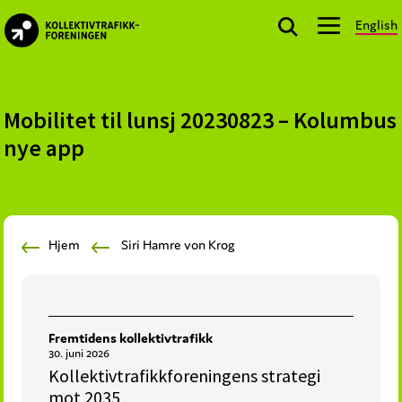
Skip
Skip
Skip
English
to
to
to
kollektivtrafikk.no
primary
main
footer
Nasjonal
navigation
content
bransjeorganisasjon
for
Mobilitet til lunsj 20230823 – Kolumbus
offentlige
nye app
aktører
som
planlegger,
kjøper
Hjem
Siri Hamre von Krog
og
markedsfører
kollektivtrafikk-
og
Fremtidens kollektivtrafikk
mobilitetstjenester
30. juni 2026
Kollektivtrafikkforeningens strategi
mot 2035