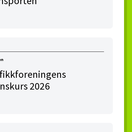
ansporten
en
afikkforeningens
onskurs 2026