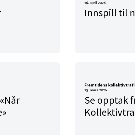
16. april 2026
r
Innspill ti
Fremtidens kollektivtraf
25. mars 2026
 «Når
Se opptak f
e»
Kollektivtr