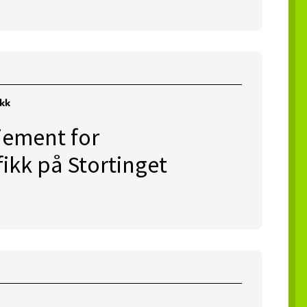
ikk
jement for
fikk på Stortinget