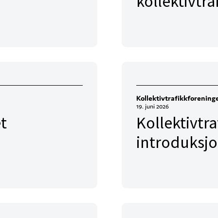
kollektivtr
Kollektivtrafikkforening
19. juni 2026
et
Kollektivtr
introduksj