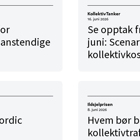
KollektivTanker
16. juni 2026
for
Se opptak f
 anstendige
juni: Scenar
kollektivko
Ildsjelprisen
8. juni 2026
ordic
Hvem bør bli
kollektivtra