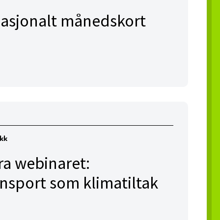
l nasjonalt månedskort
ikk
ra webinaret:
ansport som klimatiltak