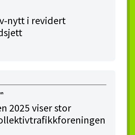
v-nytt i revidert
dsjett
en
n 2025 viser stor
Kollektivtrafikkforeningen