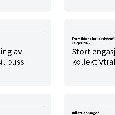
Fremtidens kollektivtraf
23. april 2026
ing av
Stort engas
il buss
kollektivtra
Billettløsninger