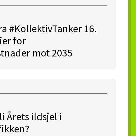
ra #KollektivTanker 16.
ier for
stnader mot 2035
 Årets ildsjel i
fikken?