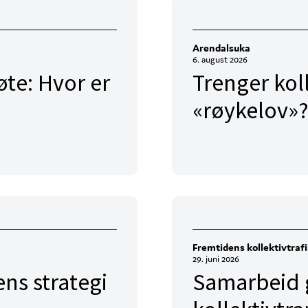
Arendalsuka
6. august 2026
te: Hvor er
Trenger kol
«røykelov»?
Fremtidens kollektivtraf
29. juni 2026
ens strategi
Samarbeid g