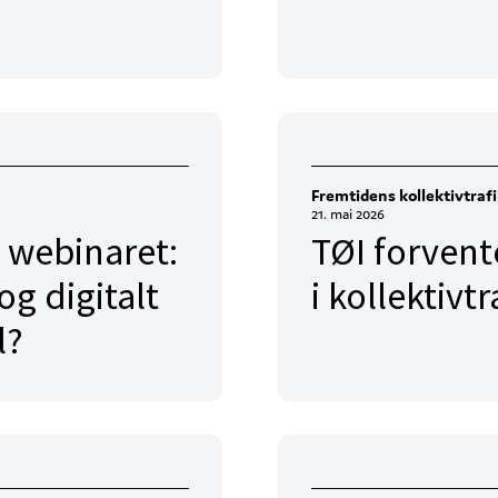
Fremtidens kollektivtraf
21. mai 2026
 webinaret:
TØI forvent
og digitalt
i kollektiv
l?