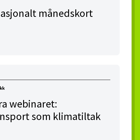
l nasjonalt månedskort
ikk
ra webinaret:
ansport som klimatiltak