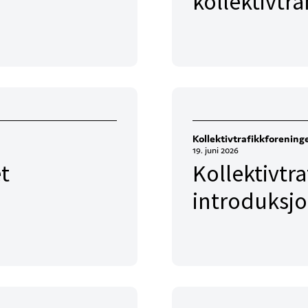
kollektivtr
Kollektivtrafikkforening
19. juni 2026
et
Kollektivtr
introduksj