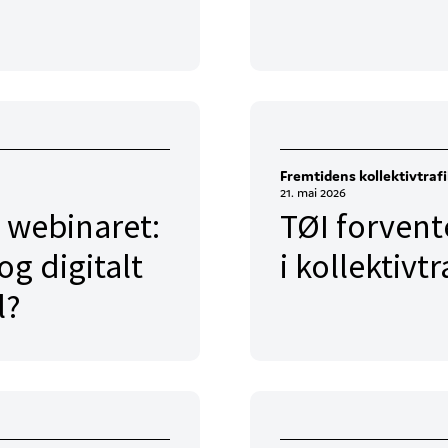
Fremtidens kollektivtraf
21. mai 2026
 webinaret:
TØI forvent
og digitalt
i kollektiv
l?