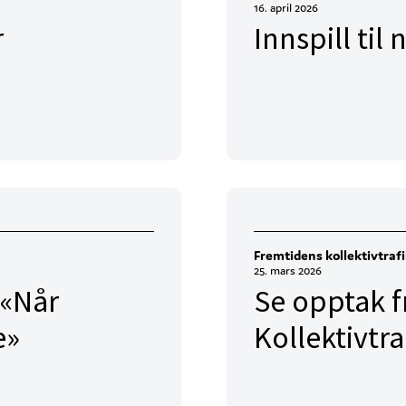
16. april 2026
r
Innspill ti
Fremtidens kollektivtraf
25. mars 2026
 «Når
Se opptak f
e»
Kollektivtr