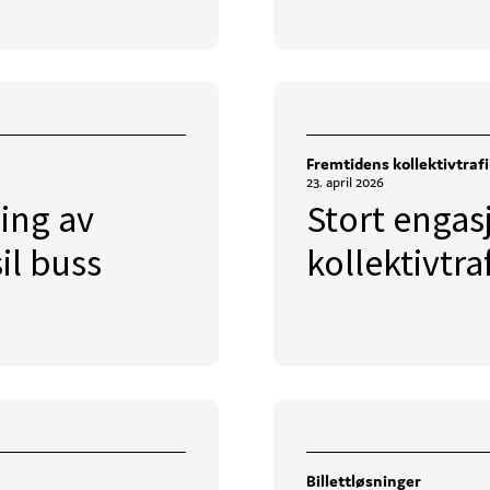
Fremtidens kollektivtraf
23. april 2026
ing av
Stort engas
il buss
kollektivtra
Billettløsninger