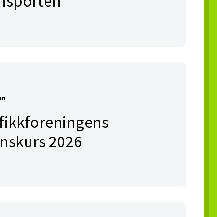
ansporten
en
afikkforeningens
onskurs 2026