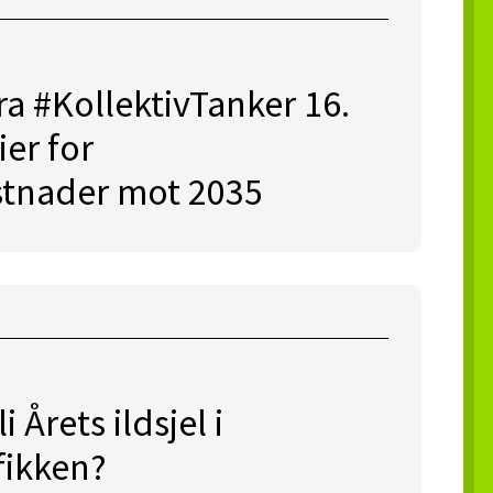
ra #KollektivTanker 16.
ier for
stnader mot 2035
 Årets ildsjel i
fikken?