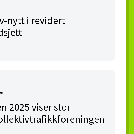
v-nytt i revidert
dsjett
en
n 2025 viser stor
Kollektivtrafikkforeningen