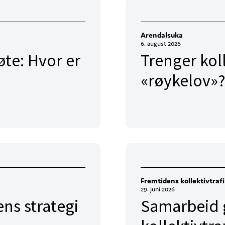
Arendalsuka
6. august 2026
te: Hvor er
Trenger kol
«røykelov»?
Fremtidens kollektivtraf
29. juni 2026
ens strategi
Samarbeid g