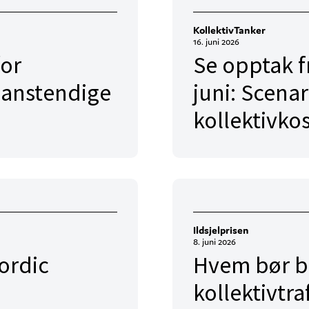
KollektivTanker
16. juni 2026
for
Se opptak f
 anstendige
juni: Scenar
kollektivko
Ildsjelprisen
8. juni 2026
ordic
Hvem bør bli
kollektivtra