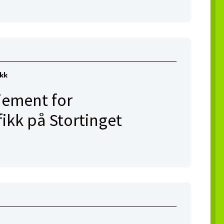
ikk
jement for
fikk på Stortinget