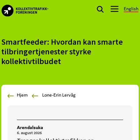
Skip
Skip
Skip
English
to
to
to
kollektivtrafikk.no
primary
main
footer
Nasjonal
navigation
content
bransjeorganisasjon
for
Smartfeeder: Hvordan kan smarte
offentlige
tilbringertjenester styrke
aktører
kollektivtilbudet
som
planlegger,
kjøper
og
markedsfører
Hjem
Lone-Erin Lervåg
kollektivtrafikk-
og
mobilitetstjenester
Arendalsuka
6. august 2026