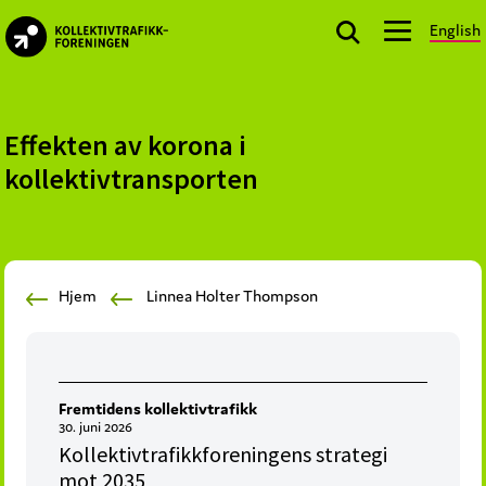
Skip
Skip
Skip
English
to
to
to
kollektivtrafikk.no
primary
main
footer
Nasjonal
navigation
content
bransjeorganisasjon
for
Effekten av korona i
offentlige
kollektivtransporten
aktører
som
planlegger,
kjøper
Hjem
Linnea Holter Thompson
og
markedsfører
kollektivtrafikk-
og
Fremtidens kollektivtrafikk
mobilitetstjenester
30. juni 2026
Kollektivtrafikkforeningens strategi
mot 2035