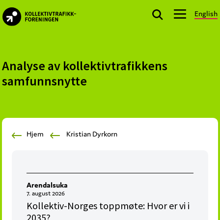
Skip
Skip
Skip
English
to
to
to
kollektivtrafikk.no
primary
main
footer
Nasjonal
navigation
content
bransjeorganisasjon
for
Analyse av kollektivtrafikkens
offentlige
samfunnsnytte
aktører
som
planlegger,
kjøper
Hjem
Kristian Dyrkorn
og
markedsfører
kollektivtrafikk-
og
Arendalsuka
mobilitetstjenester
7. august 2026
Kollektiv-Norges toppmøte: Hvor er vi i
2035?