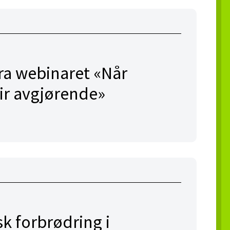
ra webinaret «Når
lir avgjørende»
k forbrødring i