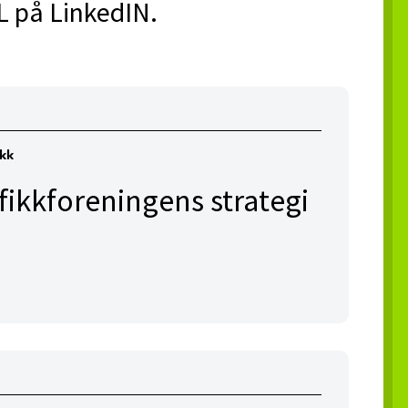
TL på LinkedIN.
ikk
afikkforeningens strategi