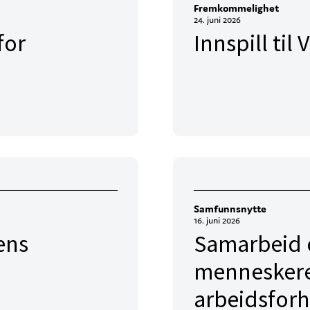
Fremkommelighet
24. juni 2026
for
Innspill til
Samfunnsnytte
16. juni 2026
ens
Samarbeid o
menneskere
arbeidsfor