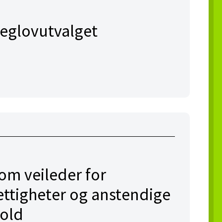
 Veglovutvalget
m veileder for
ttigheter og anstendige
hold