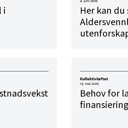
4. juni 2026
 i
Her kan du 
Aldersvennl
utenforskap 
Kollektivløftet
13. mai 2026
ostnadsvekst
Behov for la
finansierin