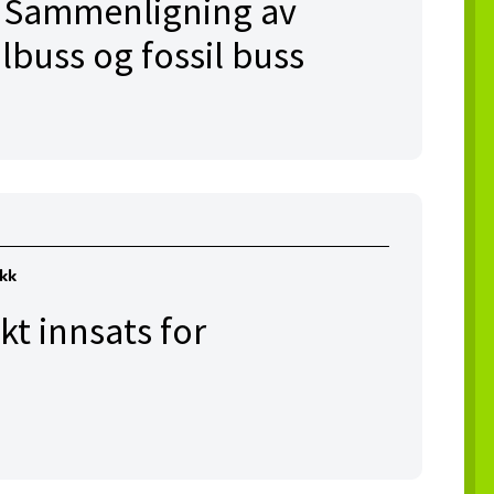
: Sammenligning av
lbuss og fossil buss
ikk
økt innsats for