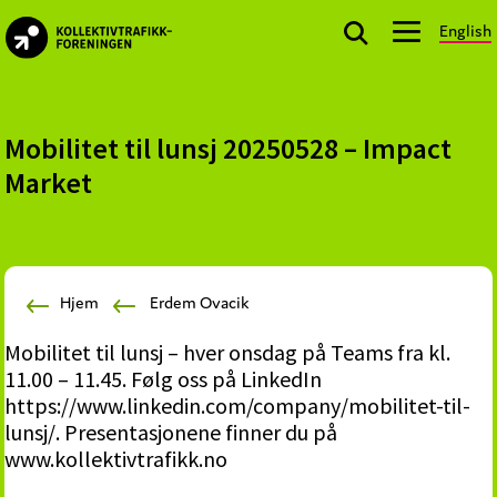
Skip
Skip
Skip
English
to
to
to
kollektivtrafikk.no
primary
main
footer
Nasjonal
navigation
content
bransjeorganisasjon
for
Mobilitet til lunsj 20250528 – Impact
offentlige
Market
aktører
som
planlegger,
kjøper
Hjem
Erdem Ovacik
og
markedsfører
Mobilitet til lunsj – hver onsdag på Teams fra kl.
kollektivtrafikk-
11.00 – 11.45. Følg oss på LinkedIn
og
https://www.linkedin.com/company/mobilitet-til-
mobilitetstjenester
lunsj/. Presentasjonene finner du på
www.kollektivtrafikk.no