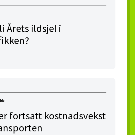
 Årets ildsjel i
fikken?
ikk
er fortsatt kostnadsvekst
transporten