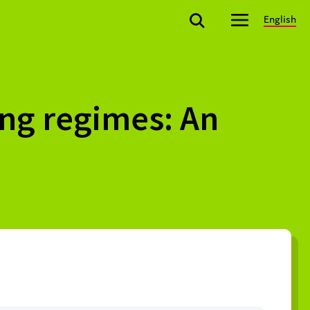
English
ing regimes: An