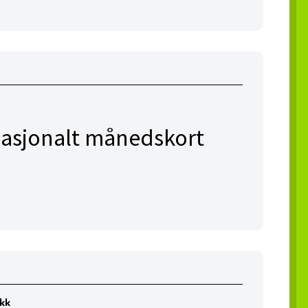
l nasjonalt månedskort
ikk