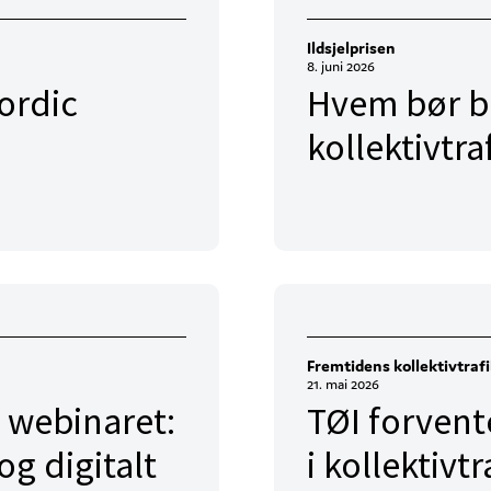
Ildsjelprisen
8. juni 2026
ordic
Hvem bør bli
kollektivtra
Fremtidens kollektivtraf
21. mai 2026
 webinaret:
TØI forvent
og digitalt
i kollektiv