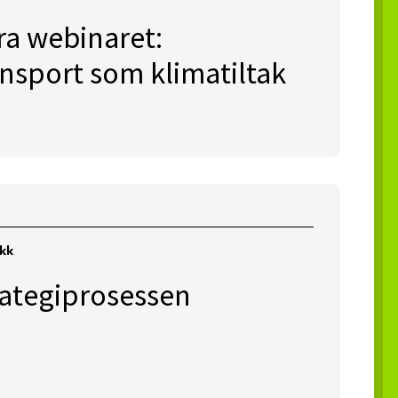
ra webinaret:
ansport som klimatiltak
ikk
rategiprosessen