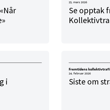
25. mars 2026
 «Når
Se opptak f
e»
Kollektivtr
Fremtidens kollektivtraf
24. februar 2026
g i
Siste om st