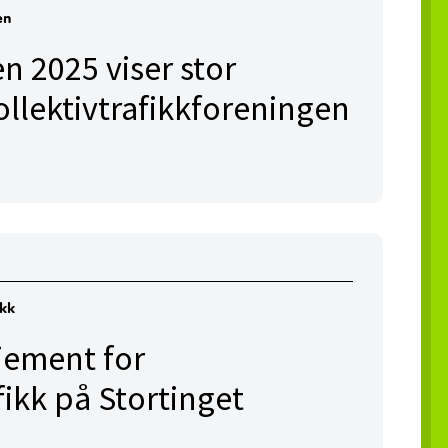
en
n 2025 viser stor
Kollektivtrafikkforeningen
ikk
jement for
fikk på Stortinget