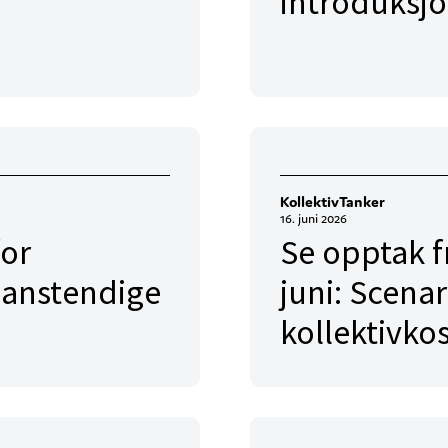
introduksj
KollektivTanker
16. juni 2026
for
Se opptak f
 anstendige
juni: Scenar
kollektivko