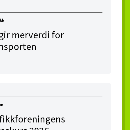
ikk
ir merverdi for
ansporten
en
afikkforeningens