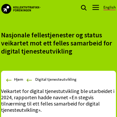
Skip
Skip
Skip
English
to
to
to
kollektivtrafikk.no
primary
main
footer
Nasjonal
navigation
content
bransjeorganisasjon
for
Nasjonale fellestjenester og status
offentlige
veikartet mot ett felles samarbeid for
aktører
digital tjenesteutvikling
som
planlegger,
kjøper
og
markedsfører
Hjem
Digital tjenesteutvikling
kollektivtrafikk-
Veikartet for digital tjenestutvikling ble utarbeidet i
og
2024, rapporten hadde navnet «En stegvis
mobilitetstjenester
tilnærming til ett felles samarbeid for digital
tjenesteutvikling».