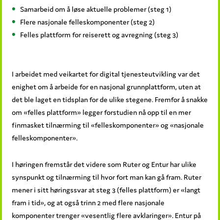
Samarbeid om å løse aktuelle problemer (steg 1)
Flere nasjonale felleskomponenter (steg 2)
Felles plattform for reiserett og avregning (steg 3)
I arbeidet med veikartet for digital tjenesteutvikling var det
enighet om å arbeide for en nasjonal grunnplattform, uten at
det ble laget en tidsplan for de ulike stegene. Fremfor å snakke
om «felles plattform» legger forstudien nå opp til en mer
finmasket tilnærming til «felleskomponenter» og «nasjonale
felleskomponenter».
I høringen fremstår det videre som Ruter og Entur har ulike
synspunkt og tilnærming til hvor fort man kan gå fram. Ruter
mener i sitt høringssvar at steg 3 (felles plattform) er «langt
fram i tid», og at også trinn 2 med flere nasjonale
komponenter trenger «vesentlig flere avklaringer». Entur på