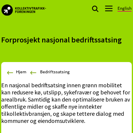
Skip
Skip
Skip
English
to
to
to
kollektivtrafikk.no
primary
main
footer
Nasjonal
navigation
content
bransjeorganisasjon
for
Forprosjekt nasjonal bedriftssatsing
offentlige
aktører
som
planlegger,
Hjem
Bedriftssatsing
kjøper
og
En nasjonal bedriftsatsing innen grønn mobilitet
markedsfører
kan redusere kø, utslipp, sykefravær og behovet for
kollektivtrafikk-
arealbruk. Samtidig kan den optimalisere bruken av
og
offentlige midler og skaffe nye inntekter
mobilitetstjenester
tilkollektivbransjen, og skape tettere dialog med
kommuner og eiendomsutviklere.