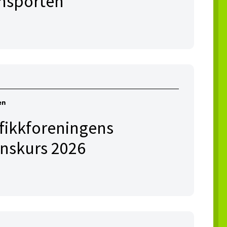
ansporten
en
afikkforeningens
onskurs 2026