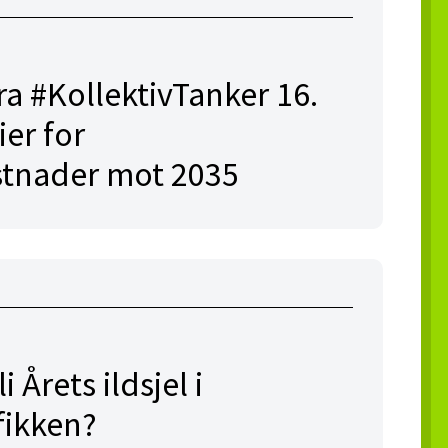
ra #KollektivTanker 16.
ier for
stnader mot 2035
 Årets ildsjel i
fikken?