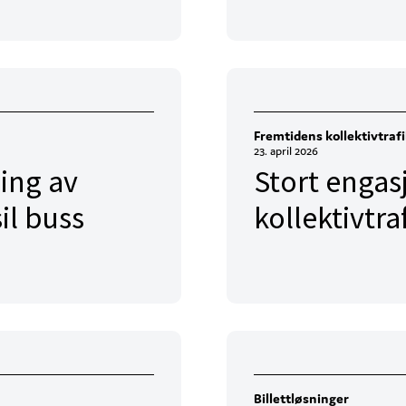
Fremtidens kollektivtraf
23. april 2026
ing av
Stort engas
il buss
kollektivtra
Billettløsninger