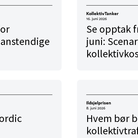
KollektivTanker
16. juni 2026
for
Se opptak f
 anstendige
juni: Scenar
kollektivko
Ildsjelprisen
8. juni 2026
ordic
Hvem bør bli
kollektivtra