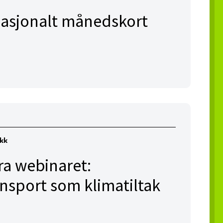
l nasjonalt månedskort
ikk
ra webinaret:
ansport som klimatiltak