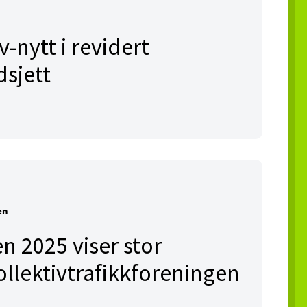
v-nytt i revidert
dsjett
en
n 2025 viser stor
Kollektivtrafikkforeningen