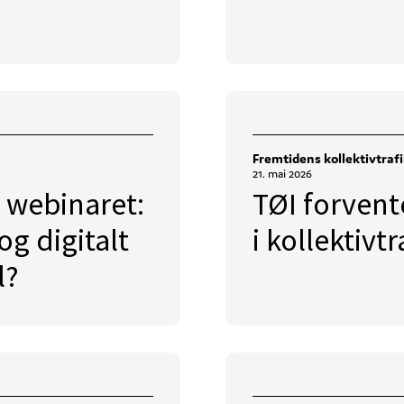
Fremtidens kollektivtraf
21. mai 2026
 webinaret:
TØI forvent
og digitalt
i kollektiv
l?