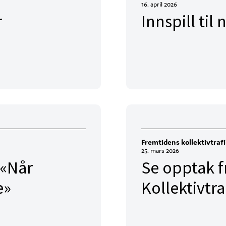
16. april 2026
r
Innspill ti
Fremtidens kollektivtraf
25. mars 2026
 «Når
Se opptak f
e»
Kollektivtr