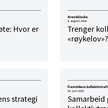
Arendalsuka
6. august 2026
te: Hvor er
Trenger kol
«røykelov»?
Fremtidens kollektivtraf
29. juni 2026
ens strategi
Samarbeid g