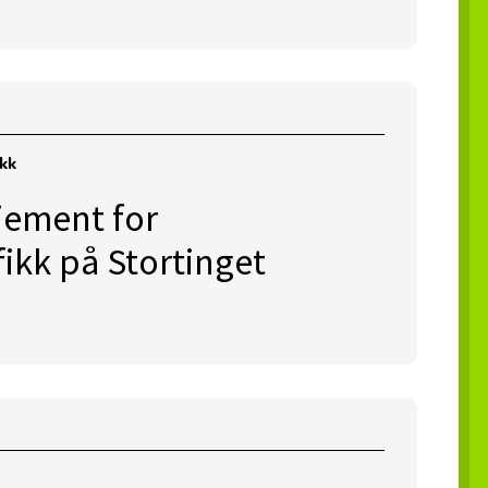
ikk
jement for
fikk på Stortinget