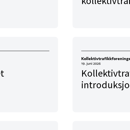
kollektivtr
Kollektivtrafikkforening
19. juni 2026
et
Kollektivtr
introduksj