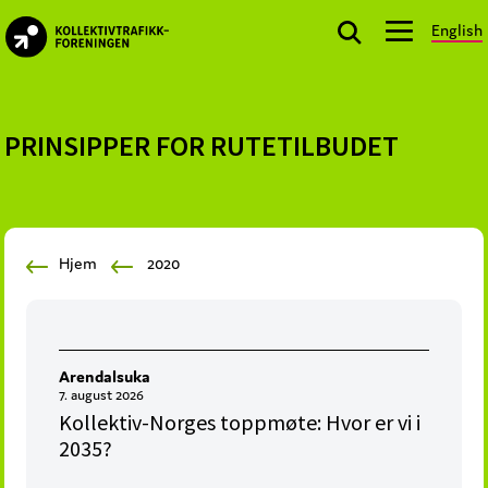
Skip
Skip
Skip
English
to
to
to
kollektivtrafikk.no
primary
main
footer
Nasjonal
navigation
content
bransjeorganisasjon
for
PRINSIPPER FOR RUTETILBUDET
offentlige
aktører
som
planlegger,
Hjem
2020
kjøper
og
markedsfører
kollektivtrafikk-
Arendalsuka
og
7. august 2026
mobilitetstjenester
Kollektiv-Norges toppmøte: Hvor er vi i
2035?