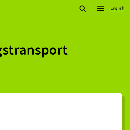
English
ngstransport