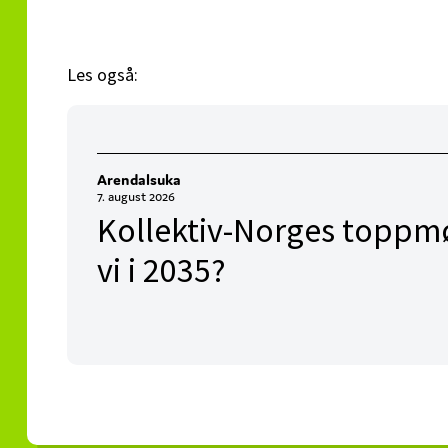
Les også:
Arendalsuka
7. august 2026
Kollektiv-Norges toppmø
vi i 2035?