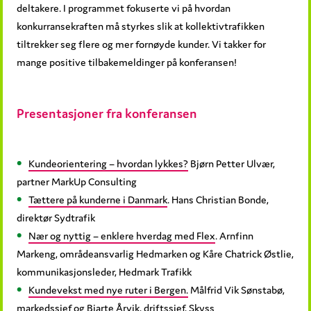
deltakere. I programmet fokuserte vi på hvordan
konkurransekraften må styrkes slik at kollektivtrafikken
tiltrekker seg flere og mer fornøyde kunder. Vi takker for
mange positive tilbakemeldinger på konferansen!
Presentasjoner fra konferansen
Kundeorientering – hvordan lykkes?
Bjørn Petter Ulvær,
partner MarkUp Consulting
Tættere på kunderne i Danmark
. Hans Christian Bonde,
direktør Sydtrafik
Nær og nyttig – enklere hverdag med Flex
. Arnfinn
Markeng, områdeansvarlig Hedmarken og Kåre Chatrick Østlie,
kommunikasjonsleder, Hedmark Trafikk
Kundevekst med nye ruter i Bergen.
Målfrid Vik Sønstabø,
markedssjef og Bjarte Årvik, driftssjef, Skyss