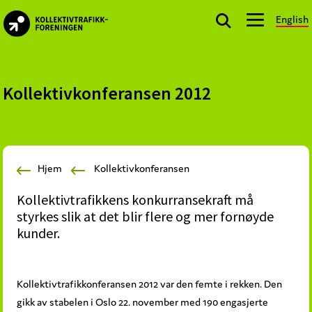
Skip
Skip
Skip
English
to
to
to
kollektivtrafikk.no
primary
main
footer
Nasjonal
navigation
content
bransjeorganisasjon
for
Kollektivkonferansen 2012
offentlige
aktører
som
planlegger,
Hjem
Kollektivkonferansen
kjøper
og
Kollektivtrafikkens konkurransekraft må
markedsfører
styrkes slik at det blir flere og mer fornøyde
kollektivtrafikk-
kunder.
og
mobilitetstjenester
Kollektivtrafikkonferansen 2012 var den femte i rekken. Den
gikk av stabelen i Oslo 22. november med 190 engasjerte