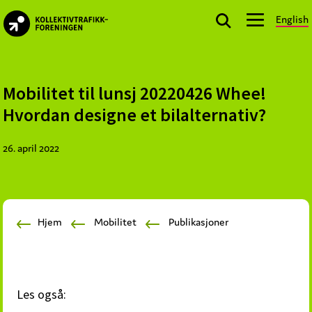
Skip
Skip
Skip
English
to
to
to
kollektivtrafikk.no
primary
main
footer
Nasjonal
navigation
content
bransjeorganisasjon
for
Mobilitet til lunsj 20220426 Whee!
offentlige
Hvordan designe et bilalternativ?
aktører
som
26. april 2022
planlegger,
kjøper
og
markedsfører
Hjem
Mobilitet
Publikasjoner
kollektivtrafikk-
og
mobilitetstjenester
Les også: