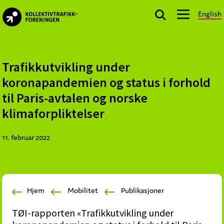
Skip
Skip
Skip
English
to
to
to
kollektivtrafikk.no
primary
main
footer
Nasjonal
navigation
content
bransjeorganisasjon
for
Trafikkutvikling under
offentlige
koronapandemien og status i forhold
aktører
til Paris-avtalen og norske
som
klimaforpliktelser
planlegger,
kjøper
og
11. februar 2022
markedsfører
kollektivtrafikk-
og
mobilitetstjenester
Hjem
Mobilitet
Publikasjoner
TØI-rapporten «Trafikkutvikling under