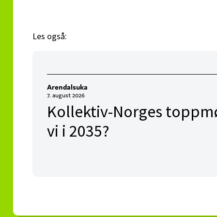
Les også:
Arendalsuka
7. august 2026
Kollektiv-Norges toppmø
vi i 2035?