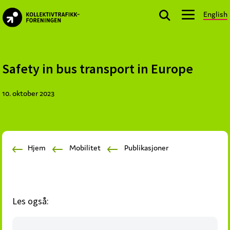
Skip
Skip
Skip
English
to
to
to
kollektivtrafikk.no
primary
main
footer
Nasjonal
navigation
content
bransjeorganisasjon
for
Safety in bus transport in Europe
offentlige
aktører
10. oktober 2023
som
planlegger,
kjøper
og
Hjem
Mobilitet
Publikasjoner
markedsfører
kollektivtrafikk-
og
mobilitetstjenester
Les også: