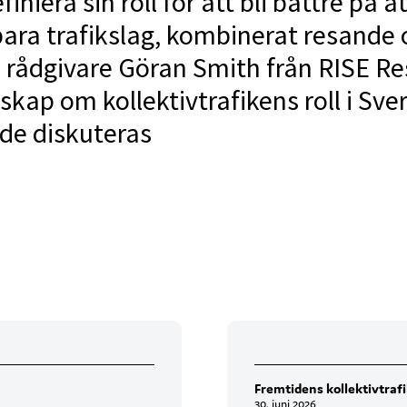
niera sin roll för att bli bättre på a
ara trafikslag, kombinerat resande 
 rådgivare Göran Smith från RISE Res
ap om kollektivtrafikens roll i Sve
nde diskuteras
Fremtidens kollektivtraf
30. juni 2026