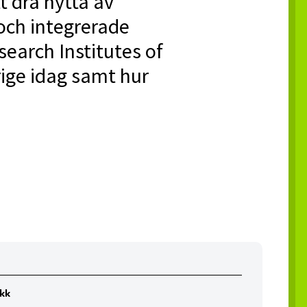
tt dra nytta av
och integrerade
earch Institutes of
rige idag samt hur
ikk