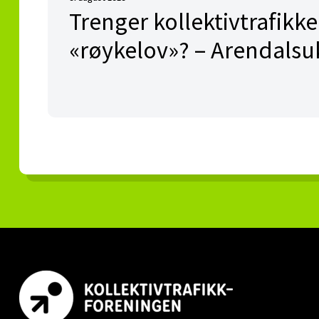
Trenger kollektivtrafikk
«røykelov»? – Arendalsu