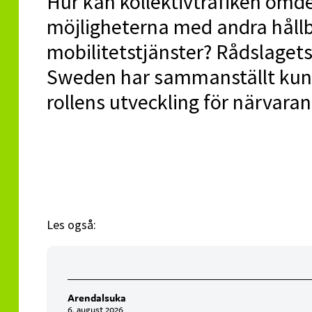
Hur kan kollektivtrafiken omdefi
möjligheterna med andra hållb
mobilitetstjänster? Rådslagets
Sweden har sammanställt kunsk
rollens utveckling för närvara
Les også:
Arendalsuka
6. august 2026