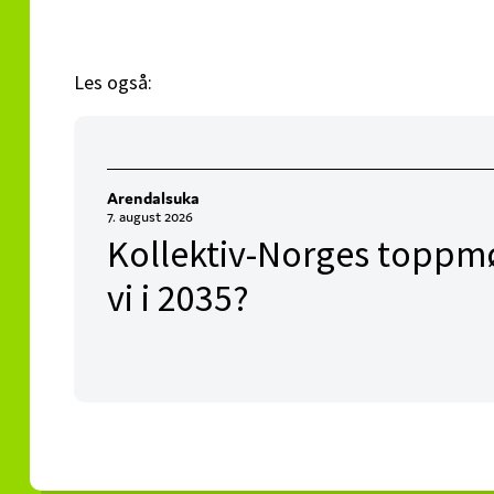
Les også:
Arendalsuka
7. august 2026
Kollektiv-Norges toppmø
vi i 2035?