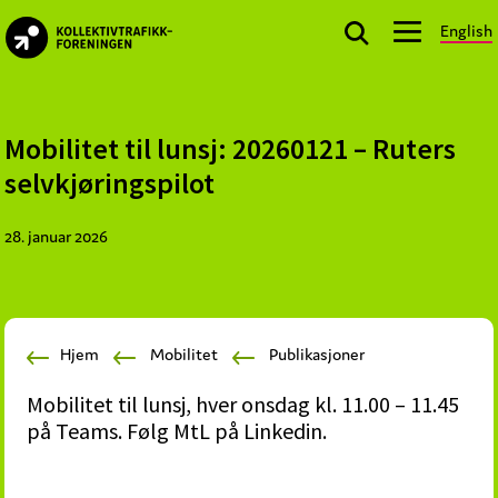
Skip
Skip
Skip
English
to
to
to
kollektivtrafikk.no
primary
main
footer
Nasjonal
navigation
content
bransjeorganisasjon
for
Mobilitet til lunsj: 20260121 – Ruters
offentlige
selvkjøringspilot
aktører
som
28. januar 2026
planlegger,
kjøper
og
markedsfører
Hjem
Mobilitet
Publikasjoner
kollektivtrafikk-
og
Mobilitet til lunsj, hver onsdag kl. 11.00 – 11.45
mobilitetstjenester
på Teams. Følg MtL på Linkedin.