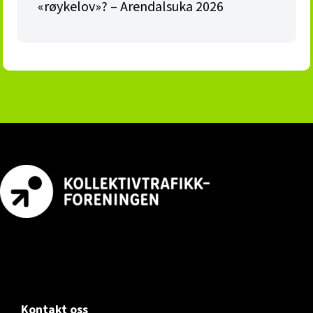
«røykelov»? – Arendalsuka 2026
Footer
Kontakt oss