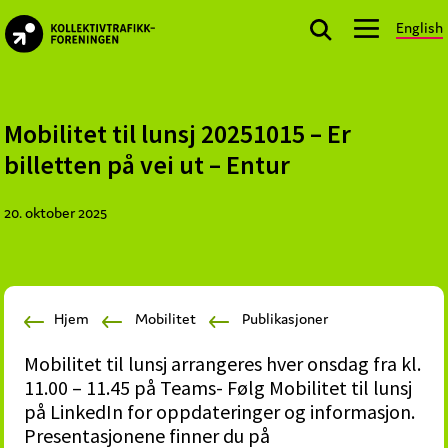
Skip
Skip
Skip
English
to
to
to
kollektivtrafikk.no
primary
main
footer
Nasjonal
navigation
content
bransjeorganisasjon
for
Mobilitet til lunsj 20251015 – Er
offentlige
billetten på vei ut – Entur
aktører
som
20. oktober 2025
planlegger,
kjøper
og
markedsfører
Hjem
Mobilitet
Publikasjoner
kollektivtrafikk-
og
Mobilitet til lunsj arrangeres hver onsdag fra kl.
mobilitetstjenester
11.00 – 11.45 på Teams- Følg Mobilitet til lunsj
på LinkedIn for oppdateringer og informasjon.
Presentasjonene finner du på