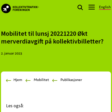
Skip
Skip
Skip
English
to
to
to
kollektivtrafikk.no
primary
main
footer
Nasjonal
navigation
content
bransjeorganisasjon
for
Mobilitet til lunsj 20221220 Økt
offentlige
merverdiavgift på kollektivbilletter?
aktører
som
2. januar 2023
planlegger,
kjøper
og
markedsfører
Hjem
Mobilitet
Publikasjoner
kollektivtrafikk-
og
mobilitetstjenester
Les også: