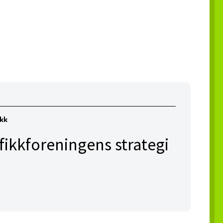
ikk
afikkforeningens strategi