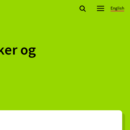
English
ker og