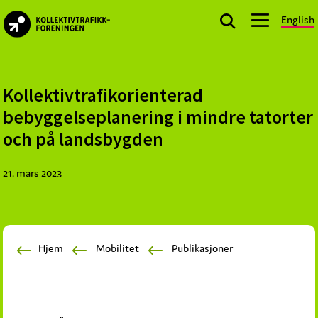
Skip
Skip
Skip
English
to
to
to
kollektivtrafikk.no
primary
main
footer
Nasjonal
navigation
content
bransjeorganisasjon
for
Kollektivtrafikorienterad
offentlige
bebyggelseplanering i mindre tatorter
aktører
och på landsbygden
som
planlegger,
21. mars 2023
kjøper
og
markedsfører
kollektivtrafikk-
Hjem
Mobilitet
Publikasjoner
og
mobilitetstjenester