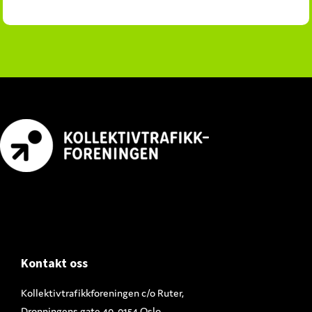
Footer
Kontakt oss
Kollektivtrafikkforeningen c/o Ruter,
Dronningens gate 40, 0154 Oslo