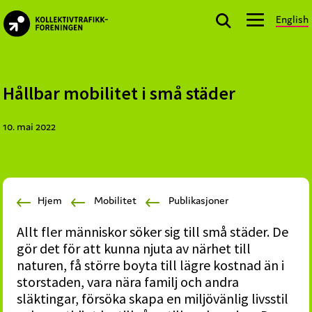
Skip
Skip
Skip
English
to
to
to
kollektivtrafikk.no
primary
main
footer
Nasjonal
navigation
content
bransjeorganisasjon
for
Hållbar mobilitet i små städer
offentlige
aktører
10. mai 2022
som
planlegger,
kjøper
og
Hjem
Mobilitet
Publikasjoner
markedsfører
kollektivtrafikk-
Allt fler människor söker sig till små städer. De
og
gör det för att kunna njuta av närhet till
mobilitetstjenester
naturen, få större boyta till lägre kostnad än i
storstaden, vara nära familj och andra
släktingar, försöka skapa en miljövänlig livsstil